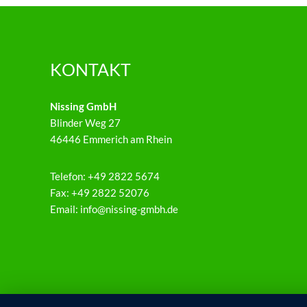
o
W
e
l
t
KONTAKT
!
Nissing GmbH
Blinder Weg 27
46446 Emmerich am Rhein
Telefon: +49 2822 5674
Fax: +49 2822 52076
Email: info@nissing-gmbh.de